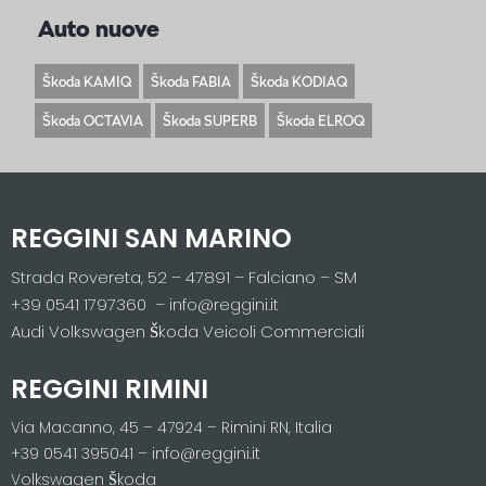
Auto nuove
Škoda KAMIQ
Škoda FABIA
Škoda KODIAQ
Škoda OCTAVIA
Škoda SUPERB
Škoda ELROQ
REGGINI SAN MARINO
Strada Rovereta, 52 – 47891 – Falciano – SM
+39 0541 1797360 – info@reggini.it
Audi Volkswagen Škoda Veicoli Commerciali
REGGINI RIMINI
Via Macanno, 45 – 47924 – Rimini RN, Italia
+39 0541 395041 – info@reggini.it
Volkswagen Škoda