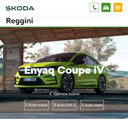
ELROQ
2
FABIA
4
KAMIQ
11
Enyaq Coupe iV
KAROQ
1
KODIAQ
4
OCTAVIA
3
Gamma nuovo
SCALA
3
0 Auto nuove
0 Auto KM 0
0 Auto usate
SUPERB
2