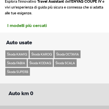
Esplora l’innovativo
Travel Assistant
dell’
ENYAQ COUPÉ iV
e
vivi un’esperienza di guida più sicura e connessa che si adatta
alle tue esigenze.
I modelli più cercati
Auto usate
Škoda KAMIQ
Škoda KAROQ
Škoda OCTAVIA
Škoda FABIA
Škoda KODIAQ
Škoda SCALA
Škoda SUPERB
Auto km 0