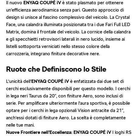
Il nuovo
ENYAQ COUPÉ iV
è stato plasmato per ottenere
un’efficienza aerodinamica senza pari. Questo approccio di
design si unisce al fascino complessivo del veicolo. La Crystal
Face, una calandra illuminata posizionata tra i due Fari Full LED
Matrix, domina il frontale del veicolo. La cornice della calandra
e gli specchietti retrovisori laterali in nero lucido, insieme ai
listelli sottoporta verniciati nello stesso colore della
carrozzeria, integrano finiture decorative nere.
Ruote che Definiscono lo Stile
L’unicità dell’
ENYAQ COUPÉ iV
è enfatizzata dai due set di
cerchi esclusivamente disponibili per questo modello. I cerchi
in lega neri Taurus da 20″, con finiture Aero, sono inclusi di
serie. Per amplificare ulteriormente l’aura sportiva, è possibile
optare per i cerchi in lega opzionali Vision antracite da 21″,
anch’essi dotati di finiture Aero. La scelta è completamente
nelle tue mani.
Nuove Frontiere nell’Eccellenza: ENYAQ COUPÉ iV
I loghi RS