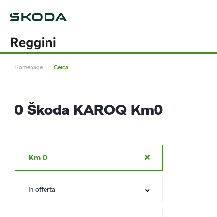
Homepage
Cerca
0
Škoda KAROQ Km0
Km 0