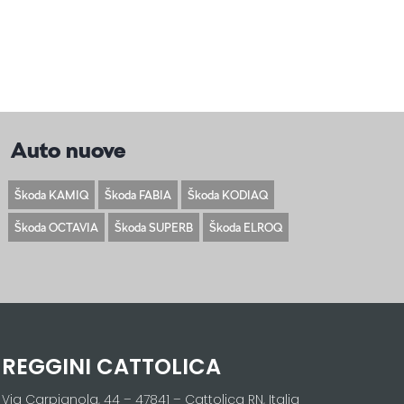
Auto nuove
Škoda KAMIQ
Škoda FABIA
Škoda KODIAQ
Škoda OCTAVIA
Škoda SUPERB
Škoda ELROQ
REGGINI CATTOLICA
Via Carpignola, 44 – 47841 – Cattolica RN, Italia