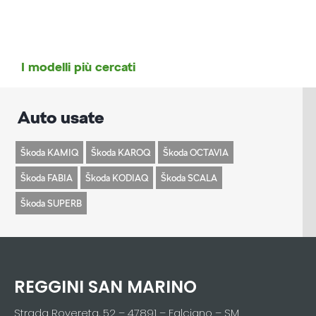
I modelli più cercati
Auto usate
Škoda KAMIQ
Škoda KAROQ
Škoda OCTAVIA
Škoda FABIA
Škoda KODIAQ
Škoda SCALA
Škoda SUPERB
REGGINI SAN MARINO
Strada Rovereta, 52 – 47891 – Falciano – SM