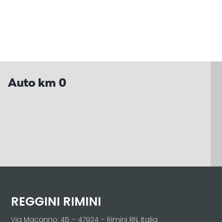
Auto km 0
REGGINI RIMINI
Via Macanno, 45 – 47924 – Rimini RN, Italia